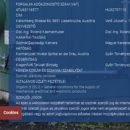
FORGALMI ADÓAZONOSÍTÓ SZÁM (VAT)
ATU63116577
HU32757110
CÍM
Katschberg Strasse 84, 9851 Lieserbrücke, Ausztria
Verő József u. 
ÜGYVEZETŐ
Dipl.-Ing. Roland Kasmanhuber
Dipl.-Ing. Rol
KAMARAI TAGSÁG
Osztrák Gazdasági Kamara
Magyar Kereske
HATÓSÁG
Kormányzati Hivatal Spittal an der Drau, Austria
Győri Törvénys
CÉGBÍRÓSÁG
Klagenfurti Területi Bíróság
Győri Törvénys
KERESKEDELMI ÉS SZAKMAI SZABÁLYZAT
Osztrák iparűzési rendelet
ÁLTALÁNOS ÜZLETI FELTÉTELEI
Orgalim S 2022 – General conditions for the supply of
mechanical, electrical and electronic products
SZERZŐI JOGOK
Az ezen a weboldalon közzétett tartalmak az osztrák szerzői jog és interne
osztrák szerzői jogok és járulékos szerzői jogok által nem engedélyezett 
Cookies
szolgáltató vagy az adott jogtulajdonos előzetes írásbeli hozzájárulása s