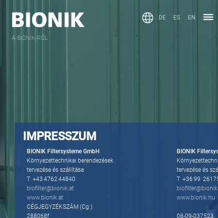
DE
ES
EN
A BIONIK-RÓL
IMPRESSZUM
BIONIK Filtersysteme GmbH
BIONIK Filtersy
Környezettechnikai berendezések
Környezettechn
tervezése és szállítása
tervezése és szá
T +43 4762 44840
T +36 99 2617
biofilter@bionik.at
biofilter@bioni
www.bionik.at
www.bionik.hu
CÉGJEGYZÉKSZÁM (Cg.)
288068f
08-09-037523